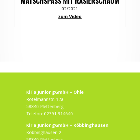
MATSCHSPASS MIT RASIERSCHAUM
02/2021
zum Video
KiTa Junior gGmbH – Ohle
Rötelmannstr. 12a
58840 Plettenberg
Telefon: 02391 914640
KiTa Junior gGmbH – Köbbinghausen
Köbbinghausen 2
58840 Plettenberg