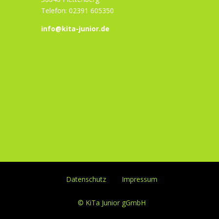
Telefon: 02391 605350
info@kita-junior.de
Datenschutz
Impressum
© KiTa Junior gGmbH