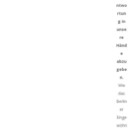
ntwo
rtun
g in
unse
re
Händ
e
abzu
gebe
n.
Wie
das
Berlin
er
Einge
wöhn