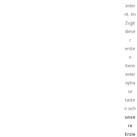
enler
nt. Im
Zuge
diese
r
erste
n
Kenn
enler
npha
se
taste
n sich
unse
re
Erzie