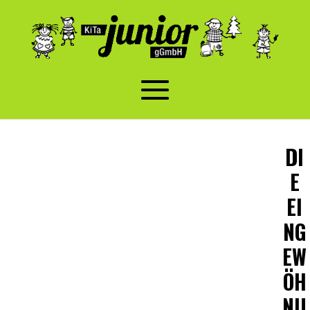
DI
E
EI
NG
EW
ÖH
NU