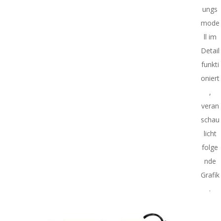
ungs
mode
ll im
Detail
funkti
oniert
,
veran
schau
licht
folge
nde
Grafik
.